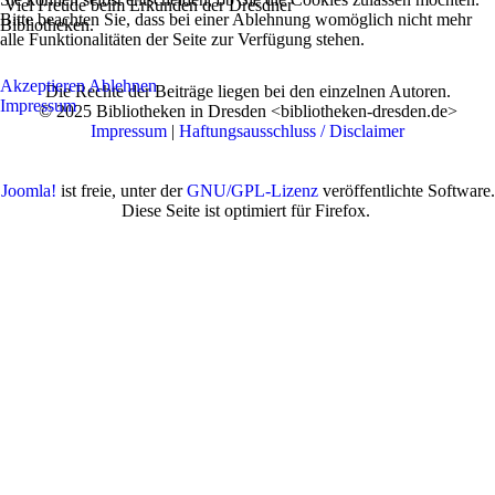
Viel Freude beim Erkunden der Dresdner
Bitte beachten Sie, dass bei einer Ablehnung womöglich nicht mehr
Bibliotheken.
alle Funktionalitäten der Seite zur Verfügung stehen.
Akzeptieren
Ablehnen
Die Rechte der Beiträge liegen bei den einzelnen Autoren.
Impressum
© 2025 Bibliotheken in Dresden <bibliotheken-dresden.de>
Impressum
|
Haftungsausschluss / Disclaimer
Joomla!
ist freie, unter der
GNU/GPL-Lizenz
veröffentlichte Software.
Diese Seite ist optimiert für Firefox.