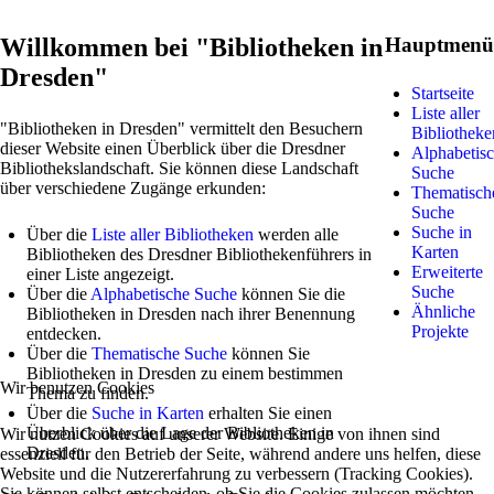
Willkommen bei "Bibliotheken in
Hauptmen
Dresden"
Startseite
Liste aller
"Bibliotheken in Dresden" vermittelt den Besuchern
Bibliotheke
dieser Website einen Überblick über die Dresdner
Alphabetis
Bibliothekslandschaft. Sie können diese Landschaft
Suche
über verschiedene Zugänge erkunden:
Thematisch
Suche
Suche in
Über die
Liste aller Bibliotheken
werden alle
Karten
Bibliotheken des Dresdner Bibliothekenführers in
Erweiterte
einer Liste angezeigt.
Suche
Über die
Alphabetische Suche
können Sie die
Ähnliche
Bibliotheken in Dresden nach ihrer Benennung
Projekte
entdecken.
Über die
Thematische Suche
können Sie
Bibliotheken in Dresden zu einem bestimmen
Wir benutzen Cookies
Thema zu finden.
Über die
Suche in Karten
erhalten Sie einen
Überblick über die Lage der Bibliotheken in
Wir nutzen Cookies auf unserer Website. Einige von ihnen sind
Dresden.
essenziell für den Betrieb der Seite, während andere uns helfen, diese
Website und die Nutzererfahrung zu verbessern (Tracking Cookies).
Sie können selbst entscheiden, ob Sie die Cookies zulassen möchten.