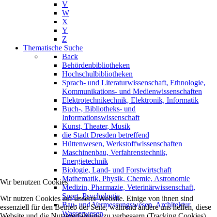
V
W
X
Y
Z
Thematische Suche
Back
Behördenbibliotheken
Hochschulbibliotheken
Sprach- und Literaturwissenschaft, Ethnologie,
Kommunikations- und Medienwissenschaften
Elektrotechnikechnik, Elektronik, Informatik
Buch-, Bibliotheks- und
Informationswissenschaft
Kunst, Theater, Musik
die Stadt Dresden betreffend
Hüttenwesen, Werkstoffwissenschaften
Maschinenbau, Verfahrenstechnik,
Energietechnik
Biologie, Land- und Forstwirtschaft
Mathematik, Physik, Chemie, Astronomie
Wir benutzen Cookies
Medizin, Pharmazie, Veterinärwissenschaft,
Sport, Psychologie
Wir nutzen Cookies auf unserer Website. Einige von ihnen sind
Bau- und Vermessungswesen, Architektur,
essenziell für den Betrieb der Seite, während andere uns helfen, diese
Wasserwesen
Website und die Nutzererfahrung zu verbessern (Tracking Cookies).