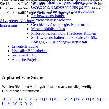
Geo- und Montanwissenschaften, Umwelt,
Sie können selbst entscheiden, ob Sie die Cookies zulassen möchten.
Geographie, Kartographie und Karten
Bitte beachten Sie, dass bei einer Ablehnung womöglich nicht mehr
Ernährung, Hauswirtschaft, Gastronomie
alle Funktionalitäten der Seite zur Verfügung stehen.
Rechtswissenschaften
Wirtschaftswissenschaften
Akzeptieren
Ablehnen
Geschichte, Archäologie, Numismatik
Impressum
Museumsbibliotheken
Philosophie, Religion, Theologie, Kirchen
Sozialwissenschaften und Soziales, Politik,
Pädagogik / Erziehungswissenschaft
Erweiterte Suche
Liste aller Bibliotheken
Suche in Karten
Ähnliche Projekte
Alphabetische Suche
Wählen Sie einen Anfangsbuchstaben aus, um die jeweiligen
Bibliotheken aufzulisten.
A
|
B
|
C
|
D
|
E
|
F
|
G
|
H
|
I
|
J
|
K
|
L
|
M
|
N
|
O
|
P
|
Q
|
R
|
S
|
T
|
U
|
V
|
W
|
X
|
Y
|
Z