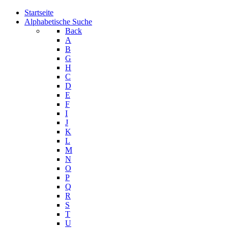
Startseite
Alphabetische Suche
Back
A
B
G
H
C
D
E
F
I
J
K
L
M
N
O
P
Q
R
S
T
U